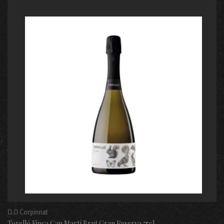
D.O Corpinnat
Torelló Finca Can Martí Brut Gran Reserva 75cl.