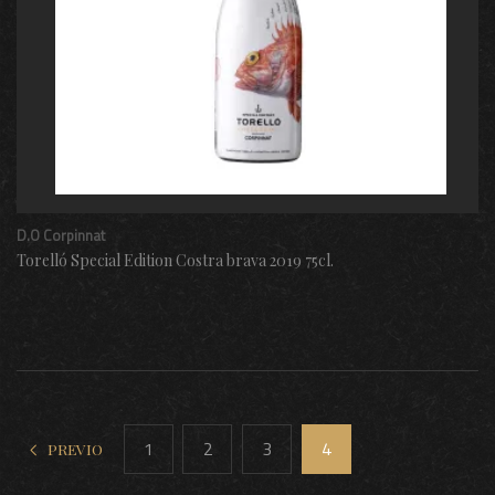
D.O Corpinnat
Torelló Special Edition Costra brava 2019 75cl.
1
2
3
4
PREVIO