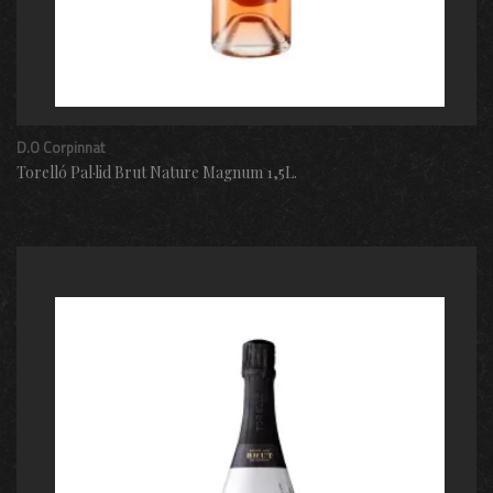
D.O Corpinnat
Torelló Pal·lid Brut Nature Magnum 1,5L.