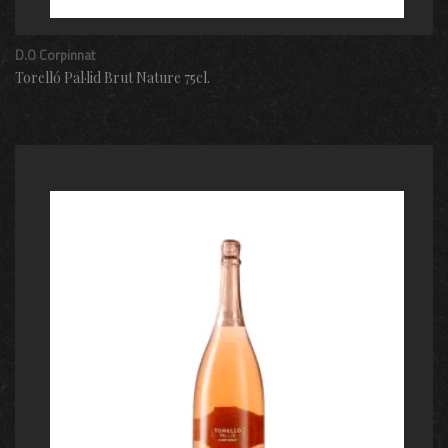
D.O Corpinnat
Torelló Pal·lid Brut Nature 75cl.