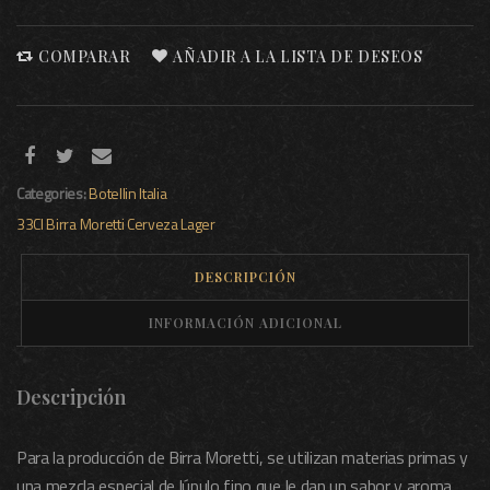
COMPARAR
AÑADIR A LA LISTA DE DESEOS
Categories:
Botellin
Italia
33Cl
Birra Moretti
Cerveza
Lager
DESCRIPCIÓN
INFORMACIÓN ADICIONAL
Descripción
Para la producción de Birra Moretti, se utilizan materias primas y
una mezcla especial de lúpulo fino que le dan un sabor y aroma