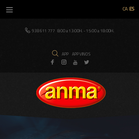
CA
ES
938 611 777
8:00 a 13:00H. - 15:00 a 18:00H.
APP
APP VINOS