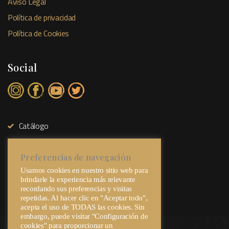
Aviso Legal
Política de privacidad
Política de Cookies
Social
Catálogo
Tienda Física
Sobre Nosotros
Preferencias de navegación
Usamos cookies en nuestro sitio web para
Contacto
brindarle la experiencia más relevante
recordando sus preferencias y visitas
repetidas. Al hacer clic en "Aceptar todo",
acepta el uso de TODAS las cookies. Sin
embargo, puede visitar "Configuración de
cookies" para proporcionar un