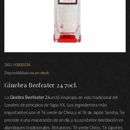
SKU:
10600236
Disponibilidad:
no en stock
Ginebra Beefeater 24 70cl.
La
Ginebra Beefeater 24
está inspirada en vida tradicional del
Londres de principios de Siglo XX. Los ingredientes más
importantes son el Té verde de China y el Té de Japón Sencha. Se
procede a una maceración de un día y su posterior destilación en
alambiques tradicionales. Botanicos: Té verde Chino, Té Japones