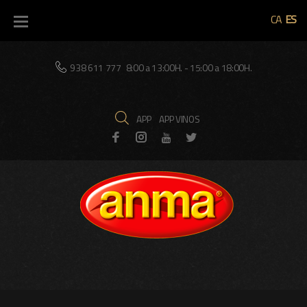
Skip
CA
ES
to
content
938 611 777
8:00 a 13:00H. - 15:00 a 18:00H.
APP
APP VINOS
Facebook
Instagram
Twitter
Youtube