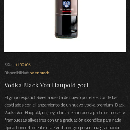
SKU:
11100105
Disponibilidad:
no en stock
Vodka Black Von Haupold 70cl.
El grupo español Rives apuesta de nuevo por el sector de los
destilados con el lanzamiento de un nuevo vodka premium, Black
Vodka Von Haupold, un juego frutal elaborado a partir de moras y
frambuesas silvestres con una graduación alcohólica para nada
típica. Concretamente este vodka negro posee una graduación