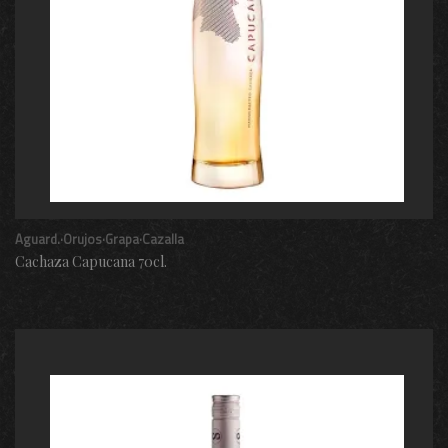
Aguard.·Orujos·Grapa·Cazalla
Cachaza Capucana 70cl.