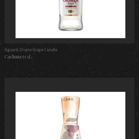
Aguard.·Orujos·Grapa·Cazalla
Cachaza 51 1L.