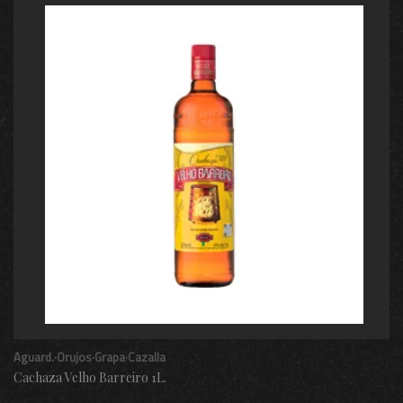
Aguard.·Orujos·Grapa·Cazalla
Cachaza Velho Barreiro 1L.