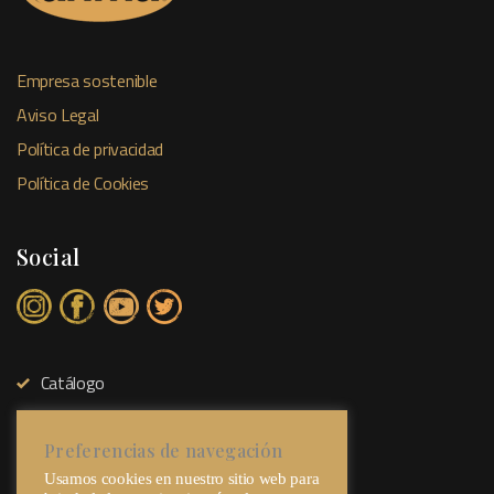
Empresa sostenible
Aviso Legal
Política de privacidad
Política de Cookies
Social
Catálogo
Tienda Física
Sobre Nosotros
Preferencias de navegación
Usamos cookies en nuestro sitio web para
Contacto