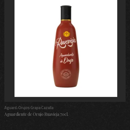
Aguard.·Orujos·Grapa·Cazalla
Aguardiente de Orujo Ruavieja 70cl.