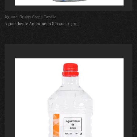
Aguard.·Orujos·Grapa·Cazalla
Aguardiente Antioqueño S/Azucar 70cl.