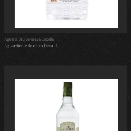
Aguard.·Orujos·Grapa·Cazalla
Aguardiente de orujo Deva 3L.