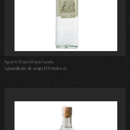
Aguard.·Orujos·Grapa·Cazalla
Aguardiente de orujo El Poteiro 1L.