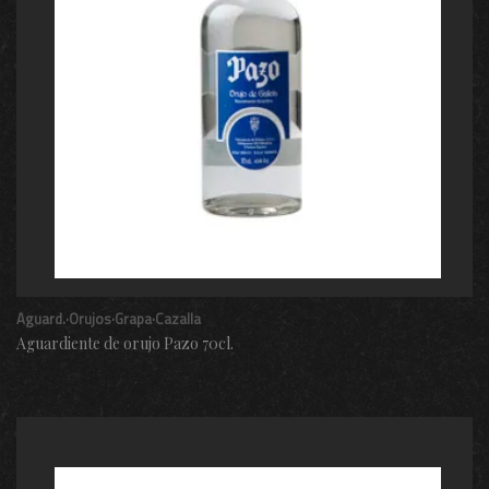
Aguard.·Orujos·Grapa·Cazalla
Aguardiente de orujo Pazo 70cl.