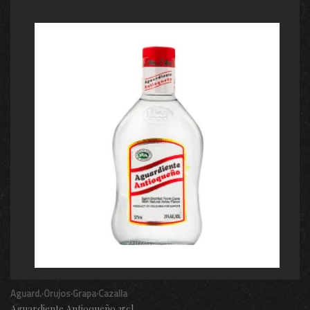
Aguard.·Orujos·Grapa·Cazalla
Aguardiente Antioqueño 35cl.