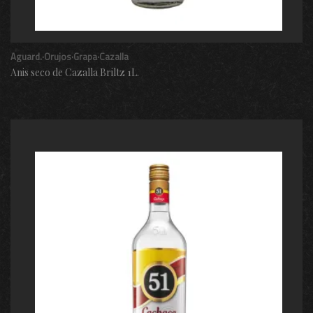
Aguard.·Orujos·Grapa·Cazalla
Anis seco de Cazalla Briltz 1L.