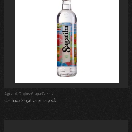
Aguard.·Orujos·Grapa·Cazalla
Cachaza Sagativa pura 70cl.