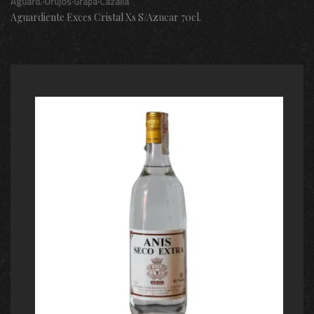
Aguard.·Orujos·Grapa·Cazalla
Aguardiente Exces Cristal Xs S/Azucar 70cl.