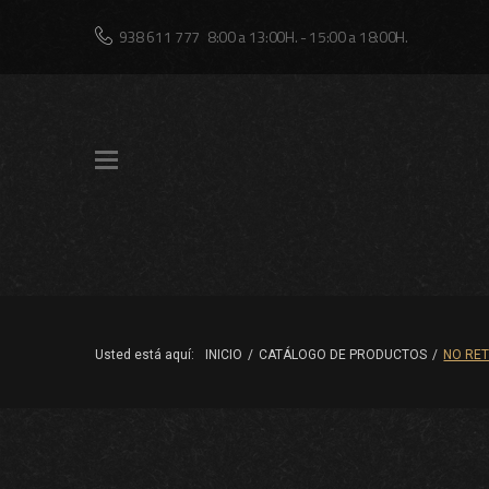
Skip
938 611 777
8:00 a 13:00H. - 15:00 a 18:00H.
to
content
Usted está aquí:
INICIO
/
CATÁLOGO DE PRODUCTOS
/
NO RE