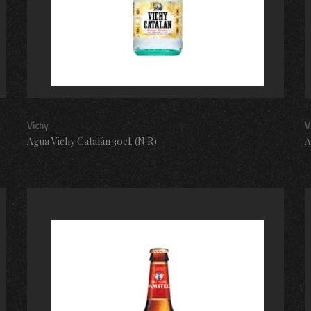
Vichy
V
Agua Vichy Catalán 30cl. (N.R)
A