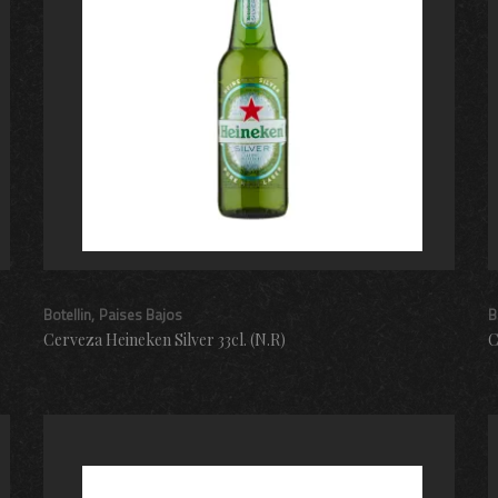
Botellin
Paises Bajos
B
Cerveza Heineken Silver 33cl. (N.R)
C