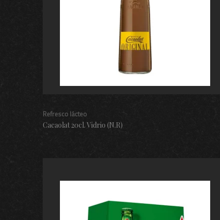
Refresco lácteo
Cacaolat 20cl. Vidrio (N.R)