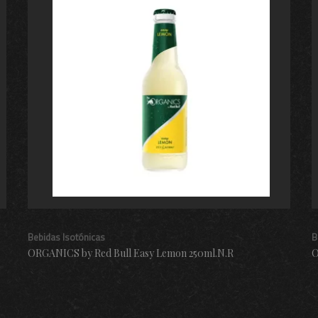
Bebidas Isotónicas
B
ORGANICS by Red Bull Easy Lemon 250ml.N.R
O