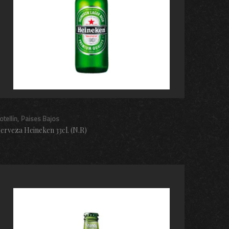
otellin
Paises Bajos
erveza Heineken 33cl. (N.R)