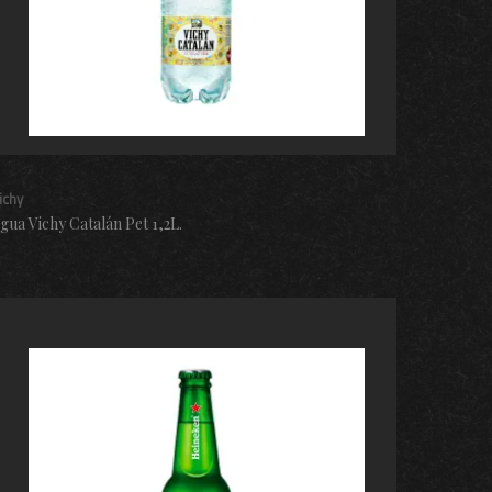
ichy
gua Vichy Catalán Pet 1,2L.