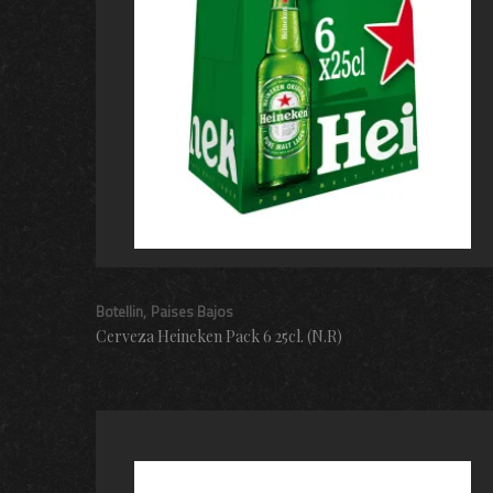
Botellin
Paises Bajos
Cerveza Heineken Pack 6 25cl. (N.R)