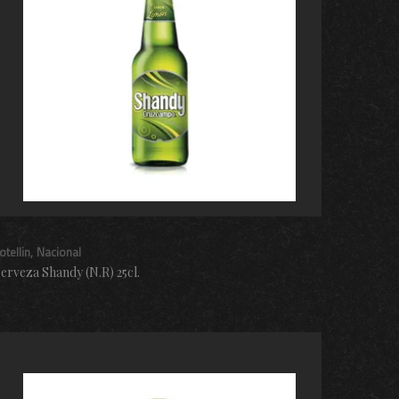
otellin
Nacional
erveza Shandy (N.R) 25cl.