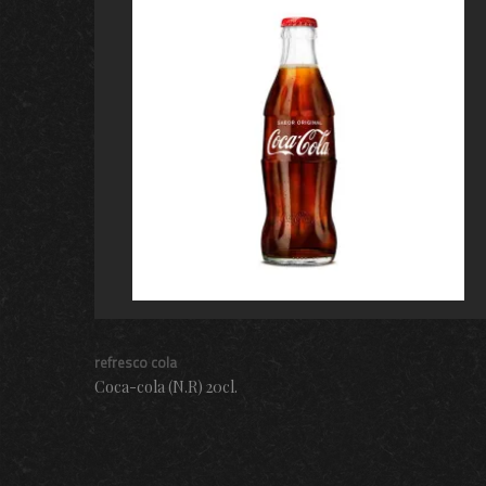
refresco cola
Coca-cola (N.R) 20cl.