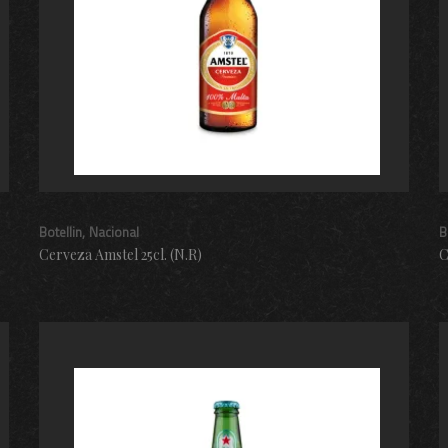
Botellin
Nacional
B
Cerveza Amstel 25cl. (N.R)
C