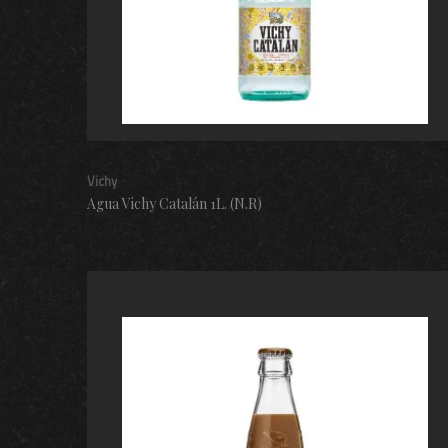
Vichy
Agua Vichy Catalán 1L. (N.R)