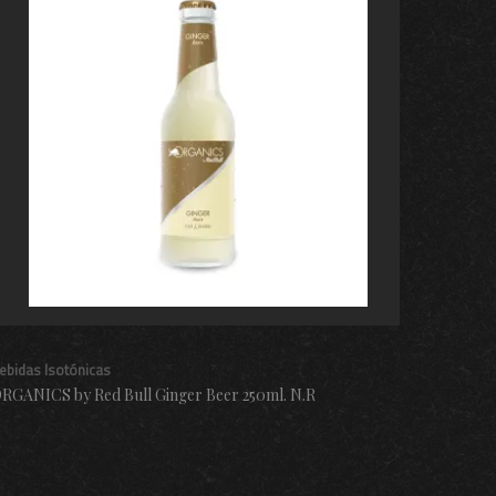
ebidas Isotónicas
RGANICS by Red Bull Ginger Beer 250ml. N.R