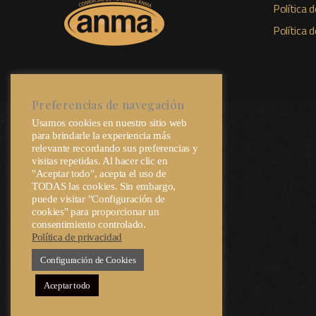
Política d
Política 
Preferencias de navegación
Usamos cookies en nuestro sitio web
para brindarle la experiencia más
relevante recordando sus preferencias y
visitas repetidas. Al hacer clic en
"Aceptar todo", acepta el uso de
TODAS las cookies. Sin embargo,
puede visitar "Configuración de
cookies" para proporcionar un
consentimiento controlado.
Política de privacidad
Configuración de Cookies
Aceptar todo