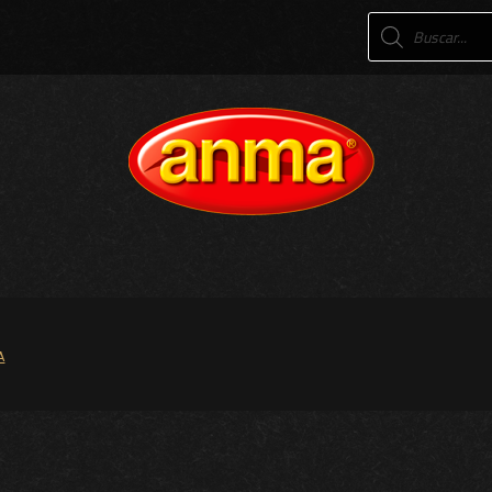
Products
search
A