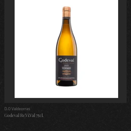
D.O Valdeorras
Godeval Re.Vi.Val 75cl.