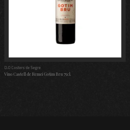
D.O Costers de Segre
Vino Castell de Remei Gotim Bru 75cl.