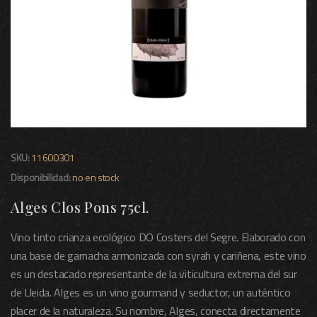
SKU:
11600301
Disponibilidad:
no en stock
Alges Clos Pons 75cl.
Vino tinto crianza ecológico DO Costers del Segre. Elaborado con
una base de garnacha armonizada con syrah y cariñena, este vino
es un destacado representante de la viticultura extrema del sur
de Lleida. Alges es un vino gourmand y seductor, un auténtico
placer de la naturaleza. Su nombre, Alges, conecta directamente