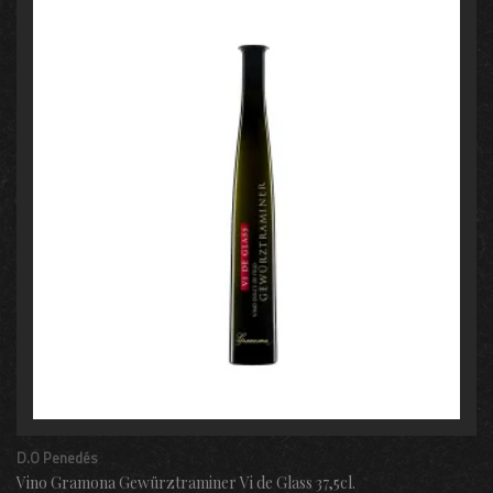
D.O Penedés
Vino Gramona Gewürztraminer Vi de Glass 37,5cl.