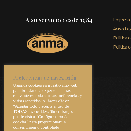
A su servicio desde 1984
Empresa 
Aviso Leg
Política d
Política 
Preferencias de navegación
Usamos cookies en nuestro sitio web
para brindarle la experiencia más
relevante recordando sus preferencias y
visitas repetidas. Al hacer clic en
"Aceptar todo", acepta el uso de
TODAS las cookies. Sin embargo,
puede visitar "Configuración de
cookies" para proporcionar un
consentimiento controlado.