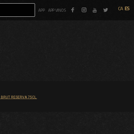
CA
ES
Facebook
Instagram
Twitter
APP
APP VINOS
Youtube
 BRUT RESERVA 75CL.