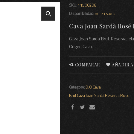
SKU:
11500208
Disponibilidad:
no en stock
Cava Joan Sardà Rosé B
Cava Joan Sarda Brut Reserva, el
Origen Cava.
COMPARAR
AÑADIR A
Category:
D.O Cava
Brut
Cava
Joan Sardá
Reserva
Rose