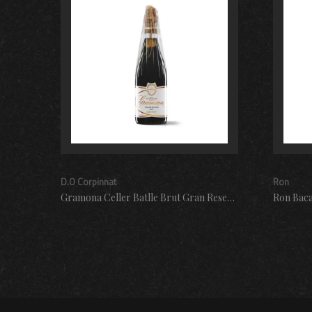
D.O Corpinnat
Ron
Gramona Celler Batlle Brut Gran Reserva 75cl.
Ron Baca