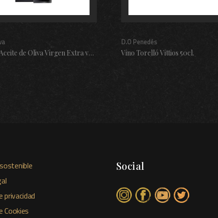
va
D.O Penedés
Esencial Aceite de Oliva Virgen Extra verde temprano 50cl.
Vino Torelló Vittios 50cl.
Social
sostenible
al
e privacidad
de Cookies