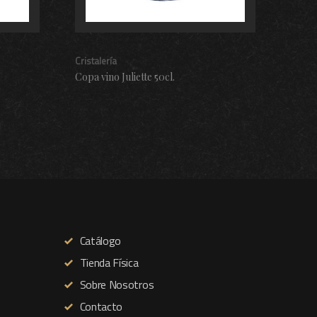
Cristalería
D.O Ri
Copa vino Juliette 50cl.
Vino 
Catálogo
Tienda Física
Sobre Nosotros
Contacto