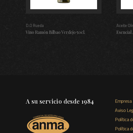
D.O Rueda
Aceite Oli
Vino Ramón Bilbao Verdejo 50cl.
A su servicio desde 1984
Empresa 
Aviso Leg
Política d
Política 