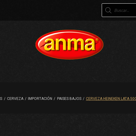
Products
search
AS
/
CERVEZA
/
IMPORTACIÓN
/
PAISES BAJOS
/
CERVEZA HEINEKEN LATA 50C