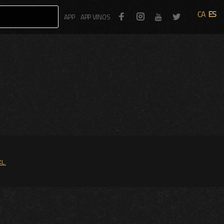
CA
ES
Facebook
Instagram
Twitter
APP
APP VINOS
Youtube
L.