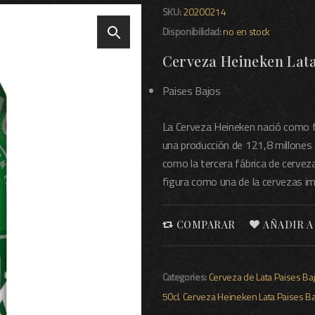
SKU:
20200214
Disponibilidad:
no en stock
Cerveza Heineken Lata
Paises Bajos
La Cerveza Heineken nació como f
una producción de 121,8 millones d
como la tercera fábrica de cervez
figura como una de la cervezas i
COMPARAR
AÑADIR A
Categories:
Cerveza de Lata
Paises Ba
50cl.
Cerveza
Heineken
Lata
Paises B