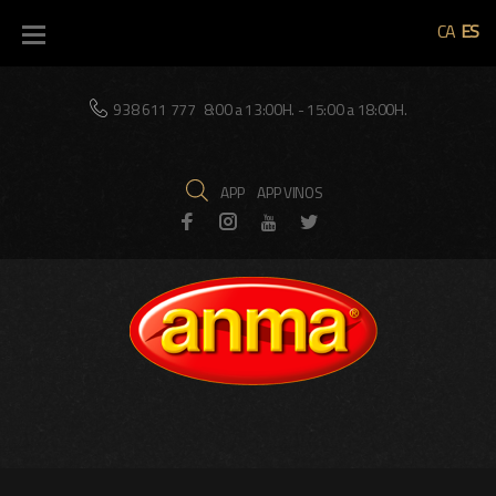
Skip
CA
ES
to
content
938 611 777
8:00 a 13:00H. - 15:00 a 18:00H.
APP
APP VINOS
Facebook
Instagram
Twitter
Youtube