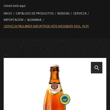
Usted está aquí:
INICIO
/
CATÁLOGO DE PRODUCTOS
/
BEBIDAS
/
CERVEZA
/
IMPORTACIÓN
/
ALEMANIA
/
CERVEZA PAULANER NATURTRÜB HEFE-WEISSBIER 50CL. (N.R)