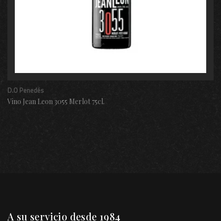
D.O Penedés
Vino Jean Leon 3055 Merlot 75cl.
A su servicio desde 1984