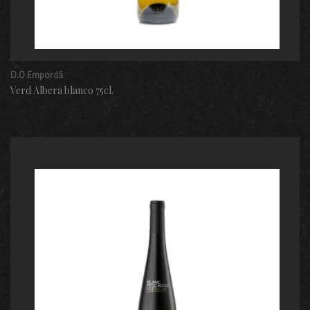
D.O Empordá
Verd Albera blanco 75cl.