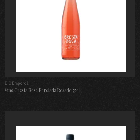
D.O Empordá
Vino Cresta Rosa Perelada Rosado 75cl.