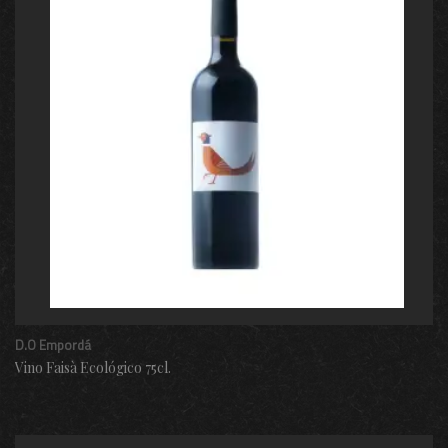
D.O Empordá
Vino Faisà Ecológico 75cl.