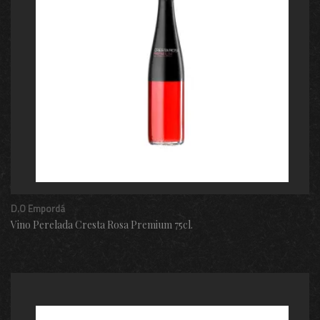
D.O Empordá
Vino Perelada Cresta Rosa Premium 75cl.