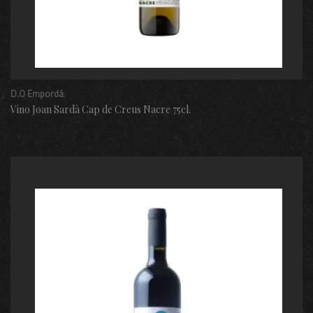
D.O Empordá
Vino Joan Sardà Cap de Creus Nacre 75cl.