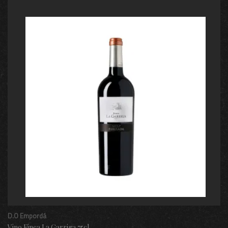
D.O Empordá
Vino Finca La Garriga 75cl.