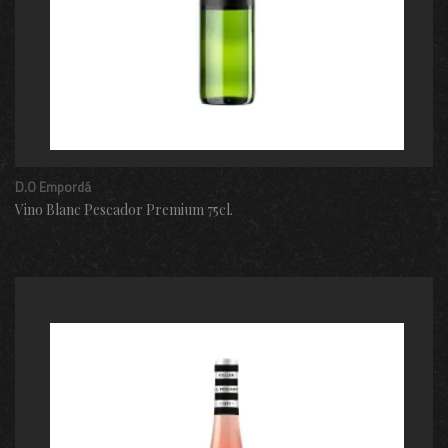
D.O Empordá
Vino Blanc Pescador Premium 75cl.