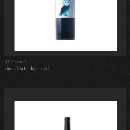
D.O Empordá
Vino Òliba Ecológico 75cl.