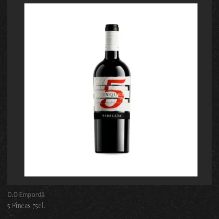
D.O Empordá
5 Fincas 75cl.