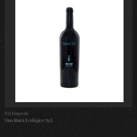
D.O Empordá
Vino Siurà Ecológico 75cl.