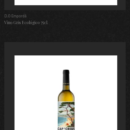
D.O Empordá
Vino Gris Ecológico 75cl.