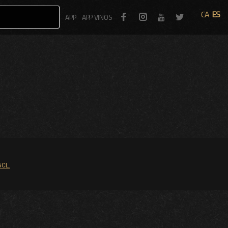
CA
ES
Facebook
Instagram
Twitter
APP
APP VINOS
Youtube
CL.