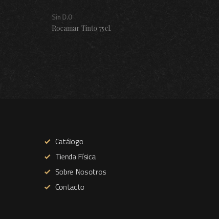
Sin D.O
D.O P
Rocamar Tinto 75cl.
Iohann
Catálogo
Tienda Física
Sobre Nosotros
Contacto