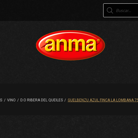
Products
search
AS
/
VINO
/
D.O RIBERA DEL QUEILES
/
GUELBENZU AZUL FINCA LA LOMBANA 75