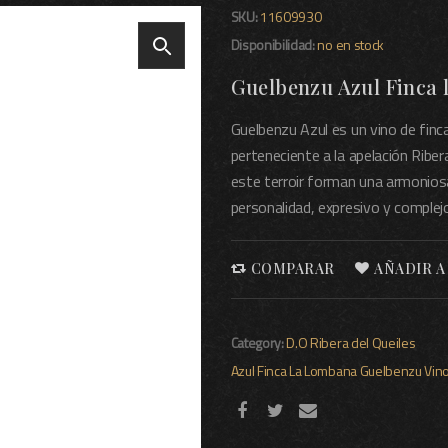
SKU:
11609930
Disponibilidad:
no en stock
Guelbenzu Azul Finca 
Guelbenzu Azul es un vino de finca
perteneciente a la apelación Riber
este terroir forman una armoniosa
personalidad, expresivo y complej
COMPARAR
AÑADIR A
Category:
D.O Ribera del Queiles
Azul
Finca La Lombana
Guelbenzu
Vino