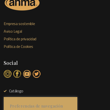
Empresa sostenible
Aviso Legal
Política de privacidad
Política de Cookies
Social
Catálogo
Tienda Física
Sobre Nosotros
Preferencias de navegación