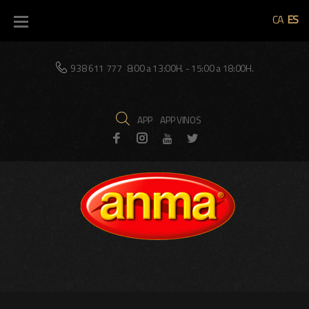
Skip
CA
ES
to
content
938 611 777
8:00 a 13:00H. - 15:00 a 18:00H.
APP
APP VINOS
Facebook
Instagram
Twitter
Youtube