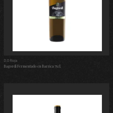
D.O Rioja
Bagordi Fermentado en Barrica 75cl.