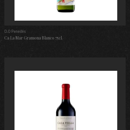
D.O Penedés
Ca La Mar Gramona Blanco 75cl.