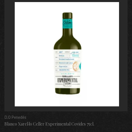
D.O Penedés
Blanco Xarel·lo Celler Experimental Covides 75cl.