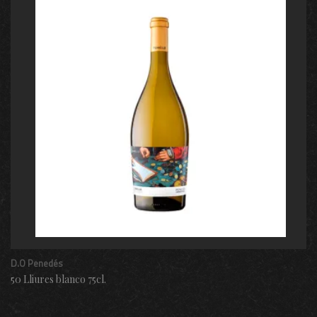
D.O Penedés
50 Lliures blanco 75cl.