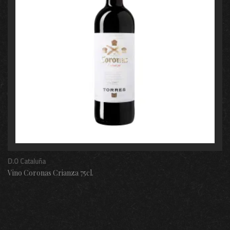
D.O Cataluña
Vino Coronas Crianza 75cl.