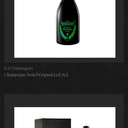
D.O Champagnes
Champagne Dom Pérignon Led 75cl.