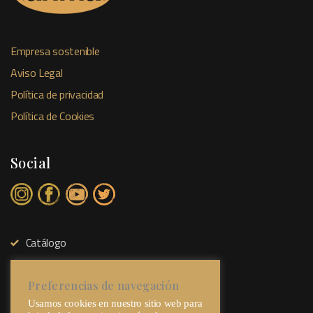
Empresa sostenible
Aviso Legal
Política de privacidad
Política de Cookies
Social
Catálogo
Tienda Física
Sobre Nosotros
Preferencias de navegación
Usamos cookies en nuestro sitio web para
Contacto