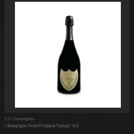
D.O Champagnes
Champagne Dom Pérignon Vintage 75cl.