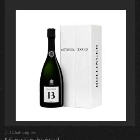
D.O Champagnes
Bollinger blanc de noirs 75cl.