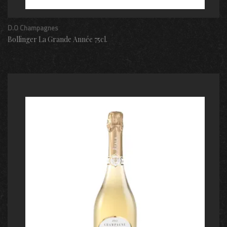
D.O Champagnes
Bollinger La Grande Année 75cl.