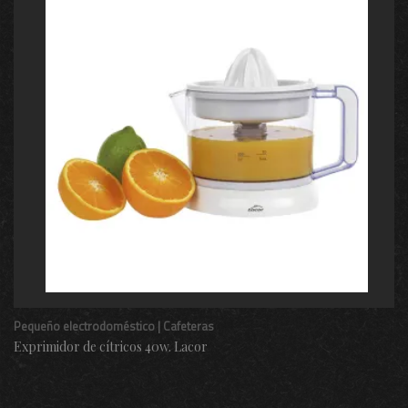
Pequeño electrodoméstico | Cafeteras
Exprimidor de cítricos 40w. Lacor