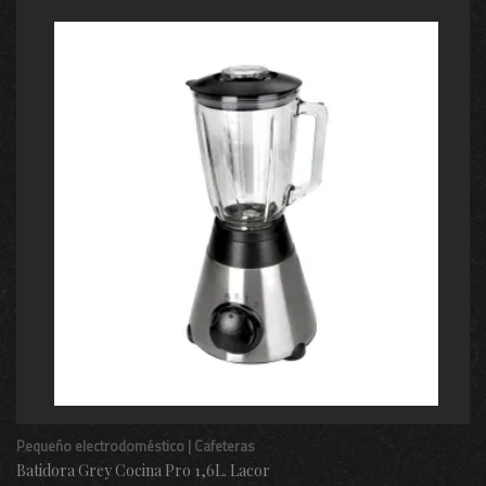
Pequeño electrodoméstico | Cafeteras
Batidora Grey Cocina Pro 1,6L. Lacor