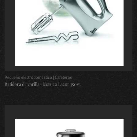
Pequeño electrodoméstico | Cafeteras
Batidora de varilla eléctrico Lacor 350w.