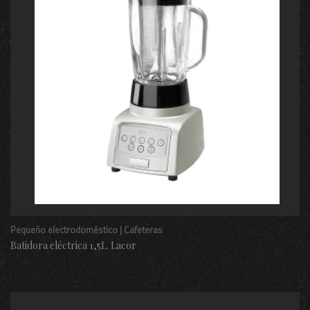
Pequeño electrodoméstico | Cafeteras
Batidora eléctrica 1,5L. Lacor