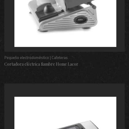
Pequeño electrodoméstico | Cafeteras
Cortadora eléctrica fiambre Home Lacor