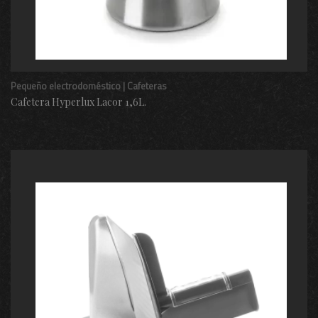
Pequeño electrodoméstico | Cafeteras
Cafetera Hyperlux Lacor 1,6L.