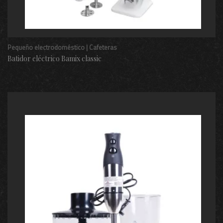
Pequeño electrodoméstico | Cafeteras
Batidor eléctrico Bamix classic