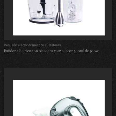
Pequeño electrodoméstico | Cafeteras
Batidor eléctrico con picadora y vaso lacor 500ml de 700w