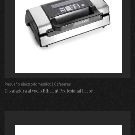
Pequeño electrodoméstico | Cafeteras
Envasadora al vacío Efficient Profesional Lacor