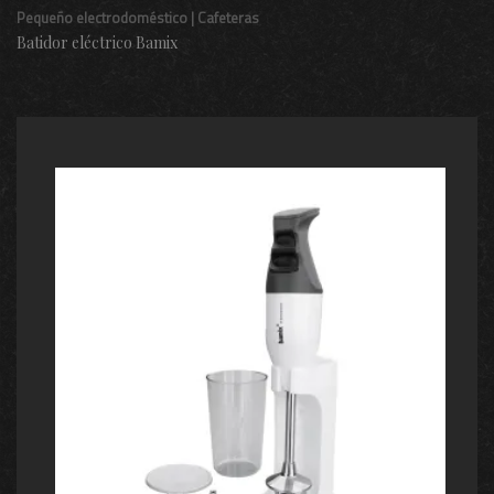
Pequeño electrodoméstico | Cafeteras
Batidor eléctrico Bamix