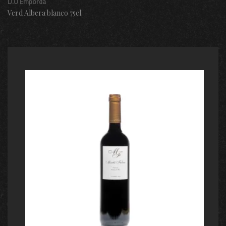
D.O Empordá
Verd Albera blanco 75cl.