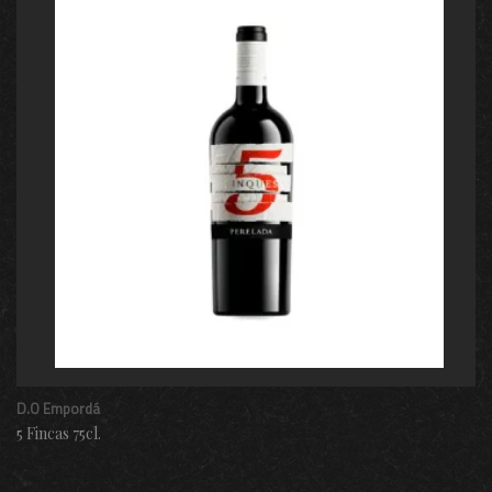
D.O Empordá
5 Fincas 75cl.