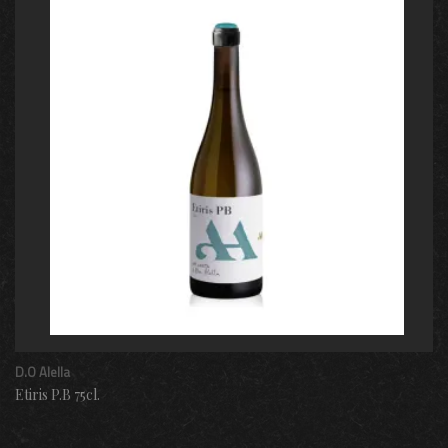
D.O Alella
Etiris P.B 75cl.