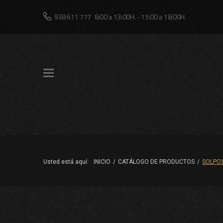
Skip
938 611 777
8:00 a 13:00H. - 15:00 a 18:00H.
to
content
Usted está aquí:
INICIO
/
CATÁLOGO DE PRODUCTOS
/
SOLPO