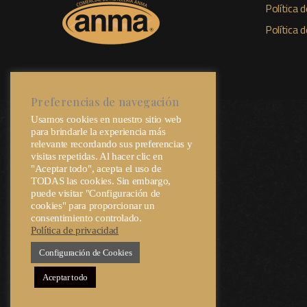
Política d
Política 
Preferencias de navegación
Usamos cookies en nuestro sitio web
para brindarle la experiencia más
relevante recordando sus preferencias y
visitas repetidas. Al hacer clic en
"Aceptar todo", acepta el uso de
TODAS las cookies. Sin embargo,
puede visitar "Configuración de
cookies" para proporcionar un
consentimiento controlado.
Política de privacidad
Configuración de Cookies
Aceptar todo