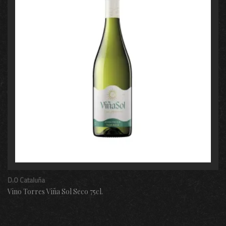
D.O Cataluña
Vino Torres Viña Sol Seco 75cl.