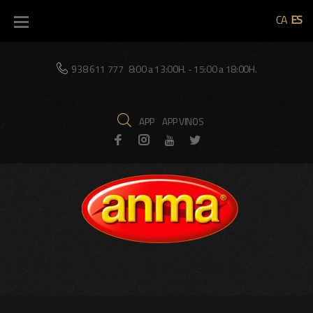
CA
ES
938 611 777
8:00 a 13:00H. - 15:00 a 18:00H.
APP
APP VINOS