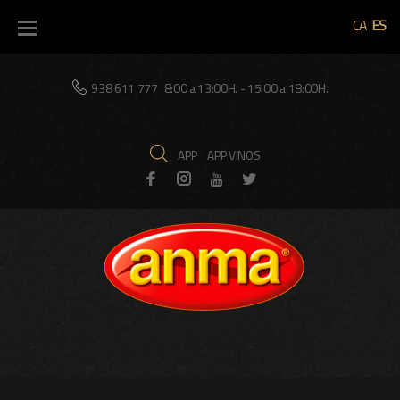
CA
ES
938 611 777
8:00 a 13:00H. - 15:00 a 18:00H.
APP
APP VINOS