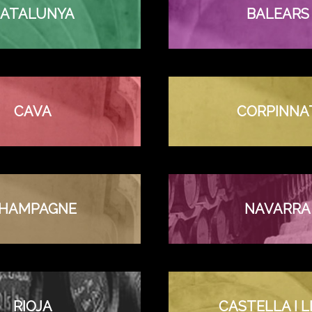
ATALUNYA
BALEARS
CAVA
CORPINNA
HAMPAGNE
NAVARRA
RIOJA
CASTELLA I 