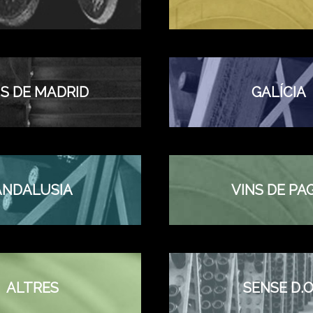
NS DE MADRID
GALÍCIA
ANDALUSIA
VINS DE PA
ALTRES
SENSE D.