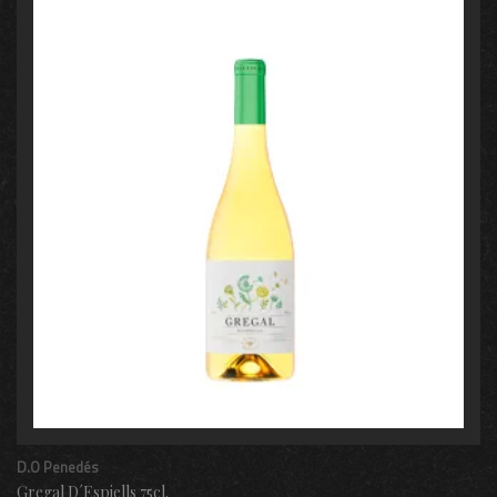
D.O Penedés
Gregal D´Espiells 75cl.