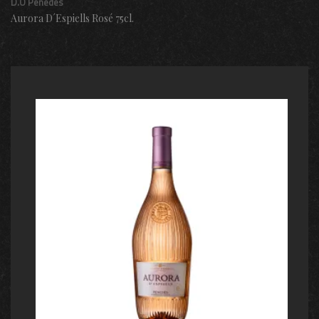
D.O Penedés
Aurora D´Espiells Rosé 75cl.