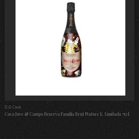
D.O Cava
Cava Juve & Camps Reserva Familia Brut Nature E. Limitada 75cl.