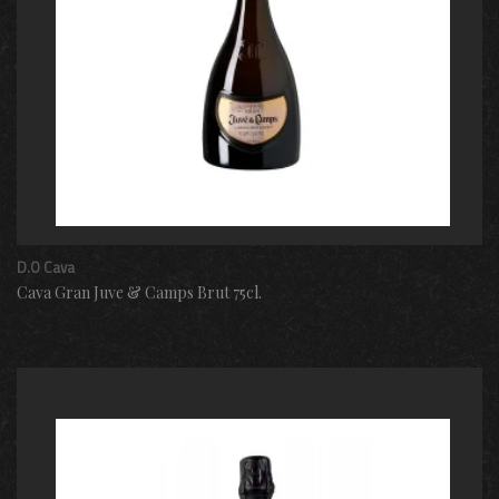
D.O Cava
Cava Gran Juve & Camps Brut 75cl.