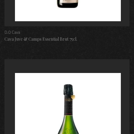
D.O Cava
Cava Juve & Camps Essential Brut 75cl.