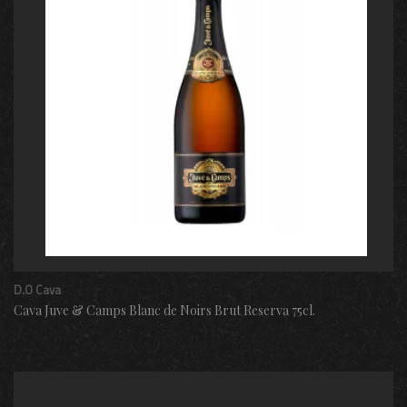
D.O Cava
Cava Juve & Camps Blanc de Noirs Brut Reserva 75cl.