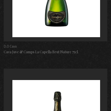
D.O Cava
Cava Juve & Camps La Capella Brut Nature 75cl.