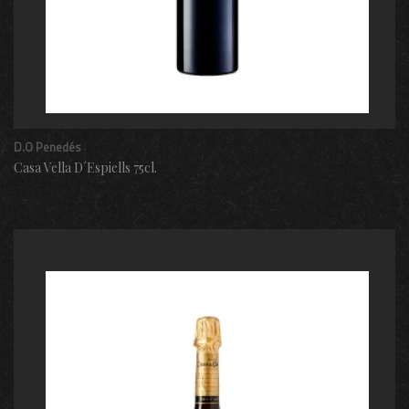
D.O Penedés
Casa Vella D´Espiells 75cl.