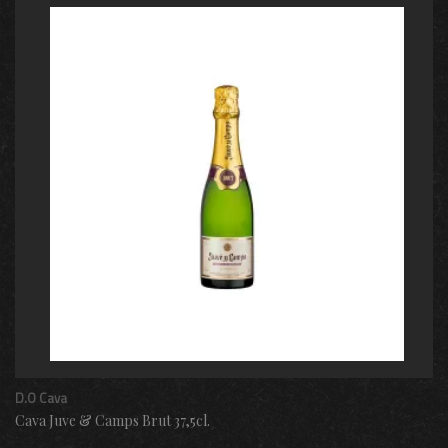
D.O Cava
Cava Juve & Camps Brut 37,5cl.