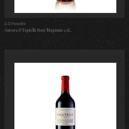
D.O Penedés
Aurora D´Espiells Rosé Magnum 1,5L.