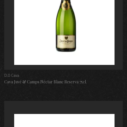
D.O Cava
Cava Juvé & Camps Néctar Blanc Reserva 75cl.