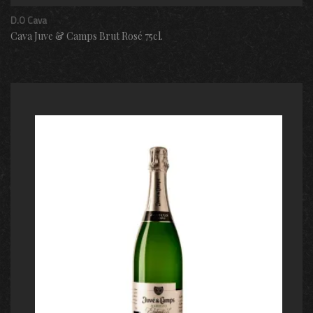
D.O Cava
Cava Juve & Camps Brut Rosé 75cl.