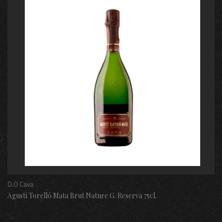
D.O Cava
Agustí Torelló Mata Brut Nature G. Reserva 75cl.