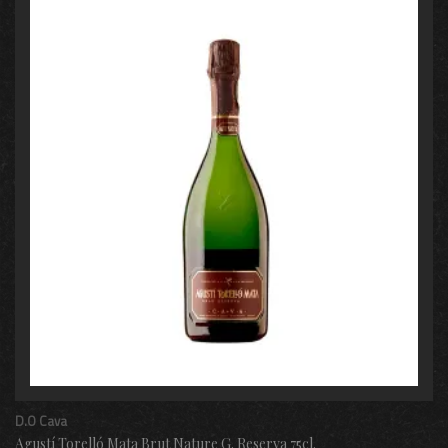
D.O Cava
Agustí Torelló Mata Brut Nature G. Reserva 75cl.