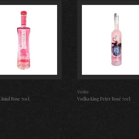
Vodka
inial Rose 70cl.
Vodka King Peter Rosé 70cl.