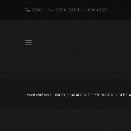
Skip
938 611 777
8:00 a 13:00H. - 15:00 a 18:00H.
to
content
Usted está aquí:
INICIO
/
CATÁLOGO DE PRODUCTOS
/
BEBID