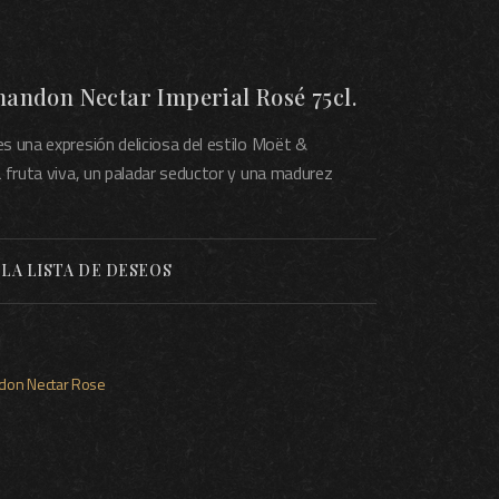
ndon Nectar Imperial Rosé 75cl.
 una expresión deliciosa del estilo Moët &
 fruta viva, un paladar seductor y una madurez
 LA LISTA DE DESEOS
ndon
Nectar
Rose