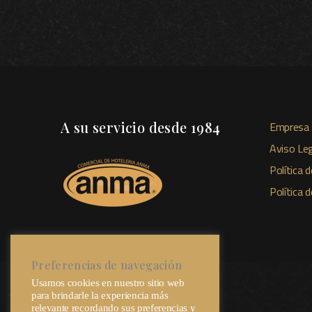
A su servicio desde 1984
Empresa 
Aviso Leg
Política d
Política 
Preferencias de navegación
Usamos cookies en nuestro sitio web
para brindarle la experiencia más
relevante recordando sus preferencias y