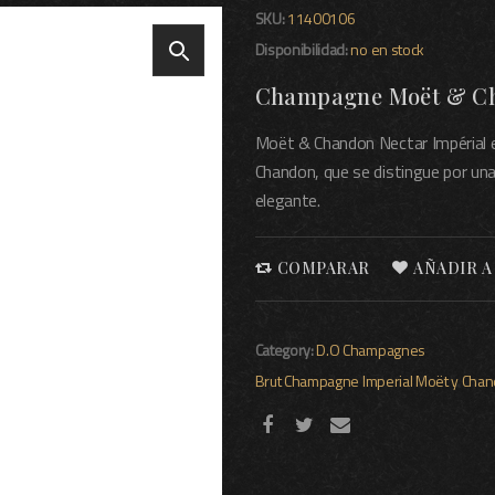
SKU:
11400106
Disponibilidad:
no en stock
Champagne Moët & Cha
Moët & Chandon Nectar Impérial es
Chandon, que se distingue por una
elegante.
COMPARAR
AÑADIR A
Category:
D.O Champagnes
Brut
Champagne
Imperial
Moët y Cha