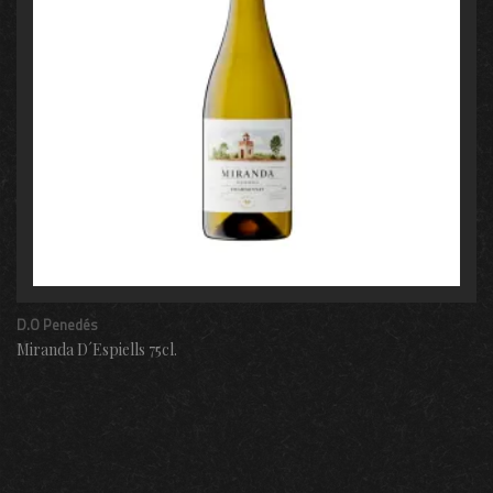
D.O Penedés
Miranda D´Espiells 75cl.