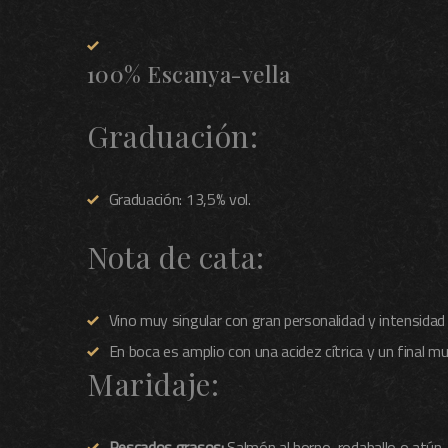
100% Escanya-vella
Graduación:
Graduación: 13,5% vol.
Nota de cata:
Vino muy singular con gran personalidad y intensidad 
En boca es amplio con una acidez cítrica y un final m
Maridaje:
Pescados grasos:
Salmón al horno, rodaballo o atún, y