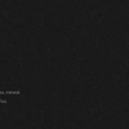
s, mineral.
ños.