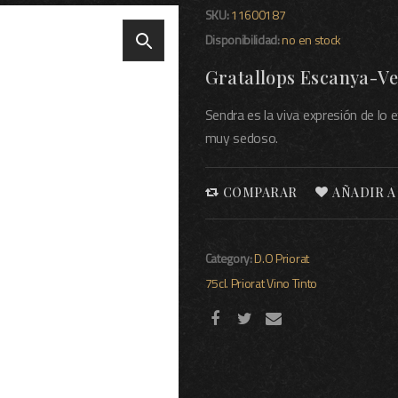
SKU:
11600187
Disponibilidad:
no en stock
Gratallops Escanya-Vel
Sendra es la viva expresión de lo
muy sedoso.
COMPARAR
AÑADIR A
Category:
D.O Priorat
75cl.
Priorat
Vino Tinto