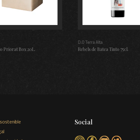
D.O Terra Alta
to Priorat Box 20L.
Rebels de Batea Tinto 75cl.
Social
sostenible
al