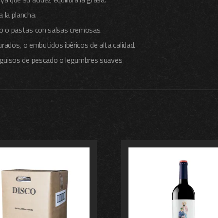
la plancha.
co o pastas con salsas cremosas.
ados, o embutidos ibéricos de alta calidad.
o guisos de pescado o legumbres suaves