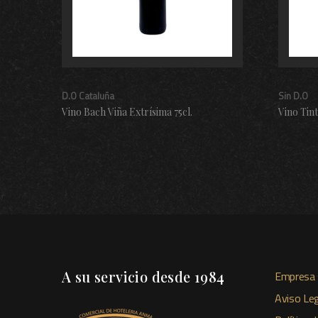
D.O Cataluña
Sin D.O
Vino Bach Viña Extrísima 75cl.
Vino Tin
A su servicio desde 1984
Empresa 
Aviso Leg