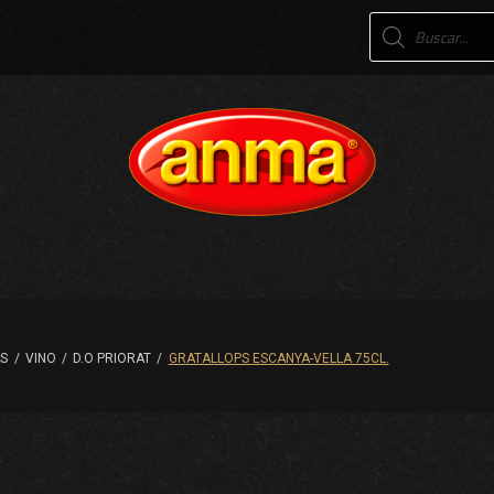
Products
search
AS
/
VINO
/
D.O PRIORAT
/
GRATALLOPS ESCANYA-VELLA 75CL.