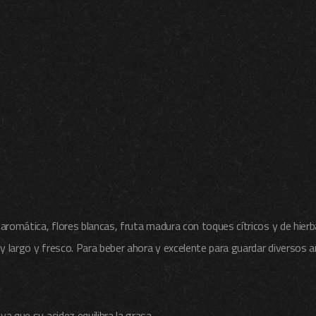
aromática, flores blancas, fruta madura con toques cítricos y de hierba
uy largo y fresco. Para beber ahora y excelente para guardar diversos a
a que su acidez equilibra la grasa.