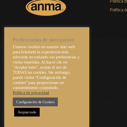
Política d
Política 
Preferencias de navegación
Usamos cookies en nuestro sitio web
para brindarle la experiencia más
relevante recordando sus preferencias y
visitas repetidas. Al hacer clic en
"Aceptar todo", acepta el uso de
TODAS las cookies. Sin embargo,
puede visitar "Configuración de
cookies" para proporcionar un
consentimiento controlado.
Política de privacidad
Configuración de Cookies
Aceptar todo