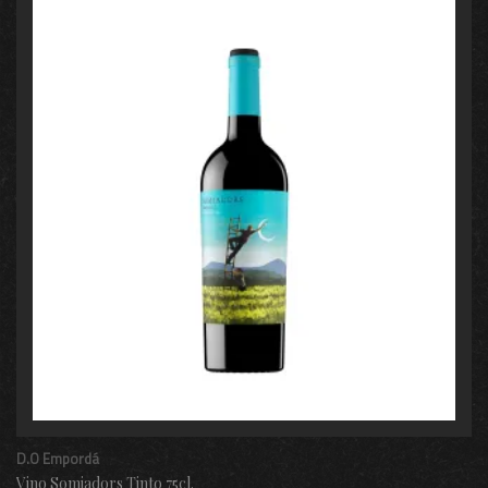
D.O Empordá
Vino Somiadors Tinto 75cl.