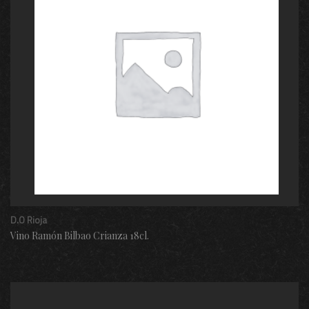
D.O Rioja
Vino Ramón Bilbao Crianza 18cl.