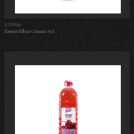
D.O Rioja
Ramón Bilbao Crianza 75cl.