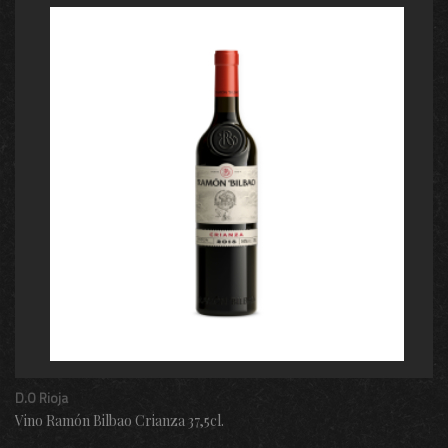
D.O Rioja
Vino Ramón Bilbao Crianza 37,5cl.