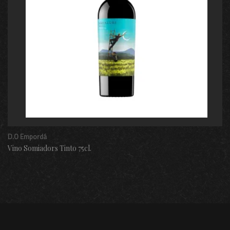
D.O Empordá
Vino Somiadors Tinto 75cl.