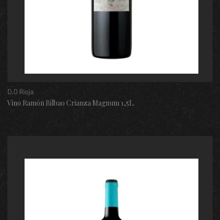
D.O Rioja
Vino Ramón Bilbao Crianza Magnum 1,5L.