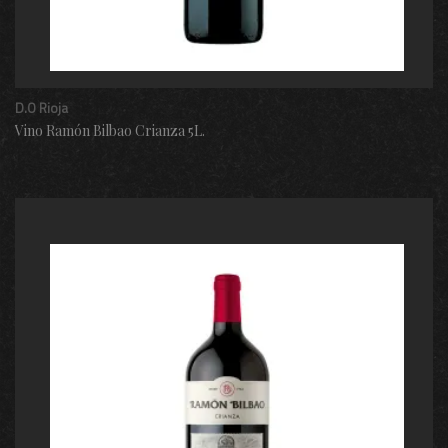
D.O Rioja
Vino Ramón Bilbao Crianza 5L.