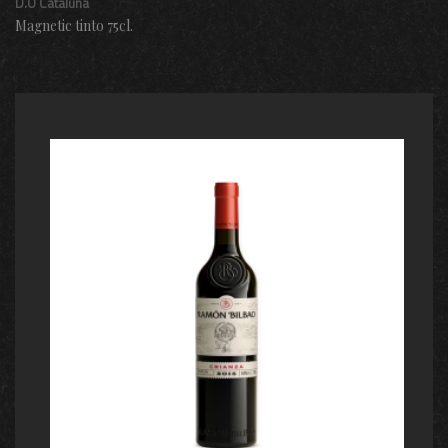
D.O Cataluña
Magnetic tinto 75cl.