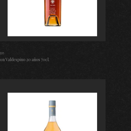
on
on Valdespino 20 años 70cl.