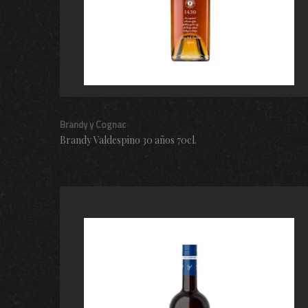
Brandy y Cognac
Brandy Valdespino 30 años 70cl.