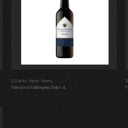
D.O Jeréz · Xérés · Sherry
D
Vino Jeréz Valdespino Dulce 1L.
V