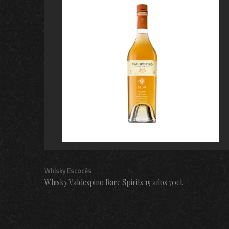
Whisky Escocés
Whisky Valdespino Rare Spirits 15 años 70cl.