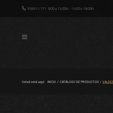
Skip
938 611 777
8:00 a 13:00H. - 15:00 a 18:00H.
to
content
Usted está aquí:
INICIO
/
CATÁLOGO DE PRODUCTOS
/
VALDE