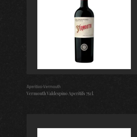
Aperitivo·Vermouth
Vermouth Valdespino Aperitifs 75cl.