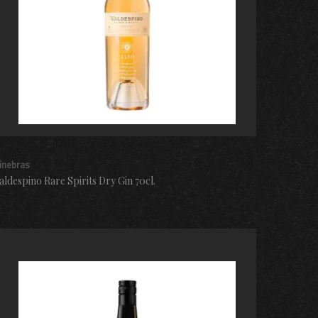
inebras
aldespino Rare Spirits Dry Gin 70cl.