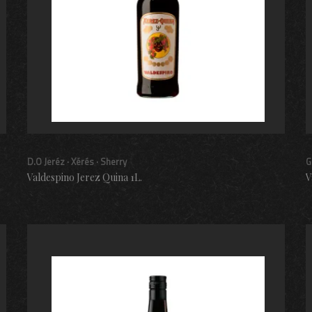
D.O Jeréz · Xérés · Sherry
G
Valdespino Jerez Quina 1L.
V