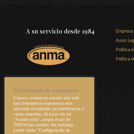
A su servicio desde 1984
Empresa 
Aviso Leg
Política d
Política 
Preferencias de navegación
Usamos cookies en nuestro sitio web
para brindarle la experiencia más
relevante recordando sus preferencias y
visitas repetidas. Al hacer clic en
"Aceptar todo", acepta el uso de
TODAS las cookies. Sin embargo,
puede visitar "Configuración de