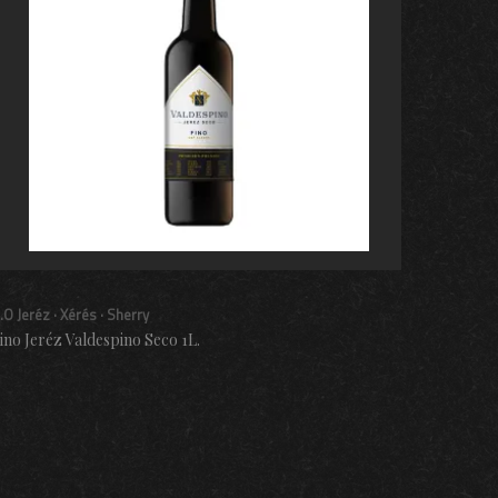
.O Jeréz · Xérés · Sherry
ino Jeréz Valdespino Seco 1L.