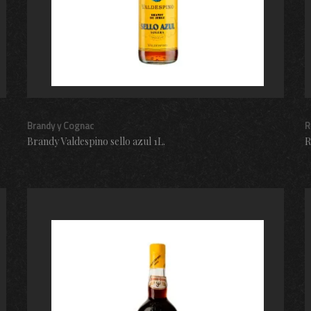
Brandy y Cognac
R
Brandy Valdespino sello azul 1L.
R