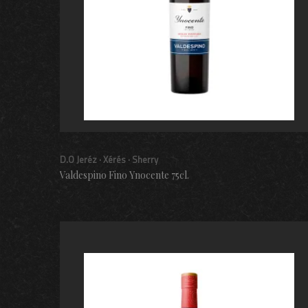
D.O Jeréz · Xérés · Sherry
Valdespino Fino Ynocente 75cl.