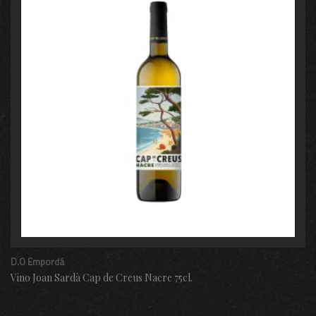
D.O Empordá
Vino Joan Sardà Cap de Creus Nacre 75cl.