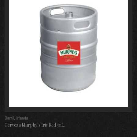
Barril
Irlanda
Cerveza Murphy´s Iris Red 30L.