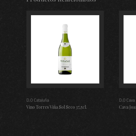
D.O Cataluña
D.O Cava
Vino Torres Viña Sol Seco 37,5cl.
Cava Joa