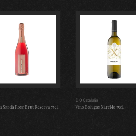
D.O Cataluña
n Sardà Rosé Brut Reserva 75cl.
Vino Bohigas Xarel·lo 75cl.