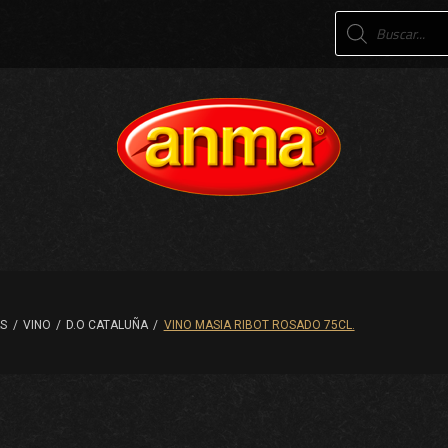
Products
search
AS
/
VINO
/
D.O CATALUÑA
/
VINO MASIA RIBOT ROSADO 75CL.