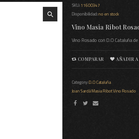
SKU:
11600347
Disponibilidad:
no en stock
Vino Masia Ribot Rosad
Vino Rosado con D.O Cataluña de 
COMPARAR
AÑADIR A
Category:
D.O Cataluña
Joan Sardá
Masia Ribot
Vino Rosado