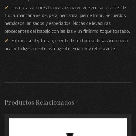
Las notas a flores blancas azaharen vuelven su carácter de
fruta, manzana verde, pera, nectarina, piel de limón. Recuerdos
herbáceos, anisados y especiados. Notas de levaduras
procedentes del trabajo con las lías y un finísimo toque tostado.
Entrada sutil y fresca, cuerdo de textura sedosa. Acompaña
una nota ligeramente astringente. Final muy refrescante.
Productos Relacionados