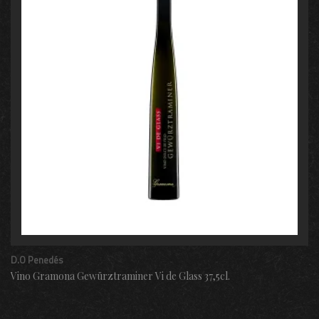
D.O Penedés
Vino Gramona Gewürztraminer Vi de Glass 37,5cl.