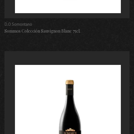
D.O Somontano
Sommos Colección Sauvignon Blanc 75cl.