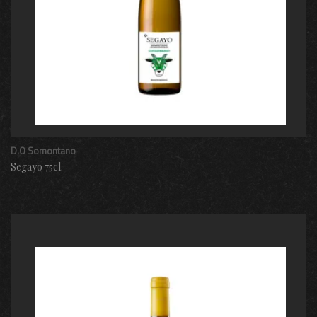
D.O Somontano
Segayo 75cl.