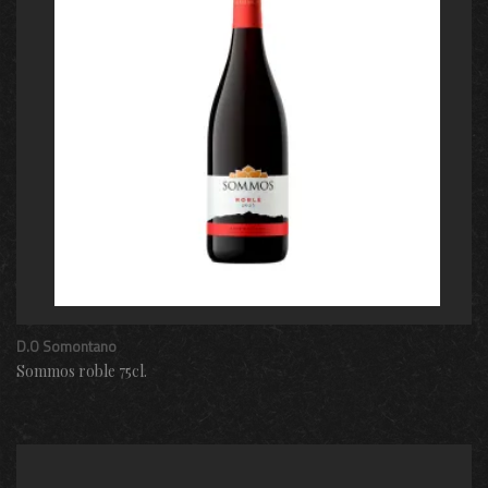
D.O Somontano
Sommos roble 75cl.