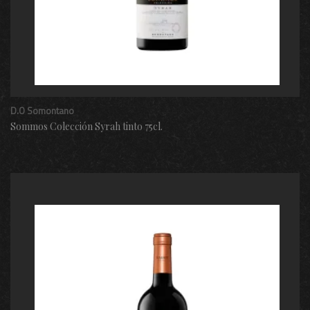
D.O Somontano
Sommos Colección Syrah tinto 75cl.