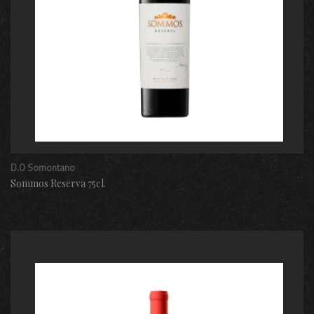
D.O Somontano
Sommos Reserva 75cl.