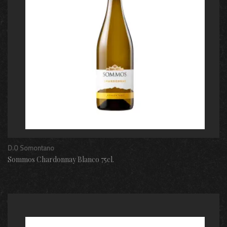
D.O Somontano
Sommos Chardonnay Blanco 75cl.