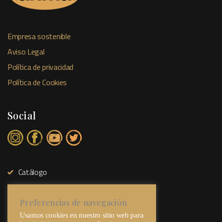
Empresa sostenible
Aviso Legal
Política de privacidad
Política de Cookies
Social
Catálogo
Tienda Física
Sobre Nosotros
Preferencias de navegación
Usamos cookies en nuestro sitio web para
Contacto