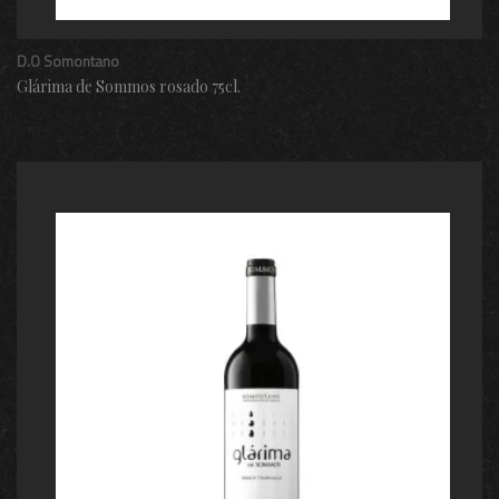
D.O Somontano
Glárima de Sommos rosado 75cl.