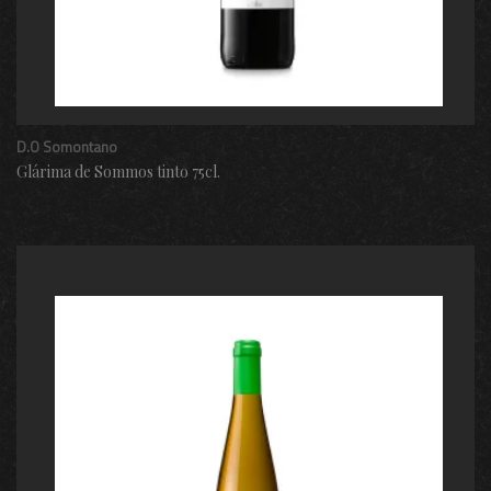
D.O Somontano
Glárima de Sommos tinto 75cl.