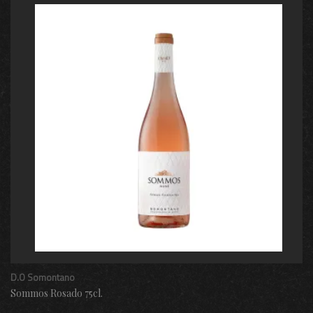
D.O Somontano
Sommos Rosado 75cl.