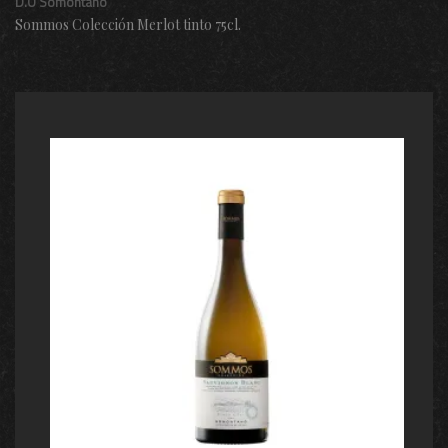
D.O Somontano
Sommos Colección Merlot tinto 75cl.