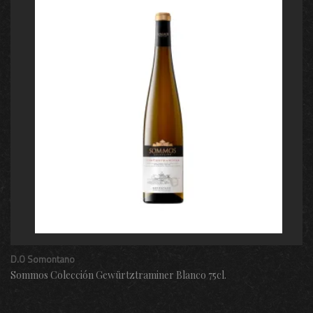
D.O Somontano
Sommos Colección Gewürtztraminer Blanco 75cl.