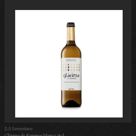
D.O Somontano
Glárima de Sommos blanco 75cl.